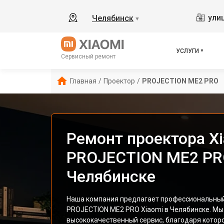
ули
Челябинск
▼
УСЛУГИ
Сервисный ремонт
Главная
/
Проектор
/
PROJECTION ME2 PRO
Ремонт проектора X
PROJECTION ME2 PR
Челябинске
Наша компания предлагает профессиональный
PROJECTION ME2 PRO Xiaomi в Челябинске. М
высококачественный сервис, благодаря котор