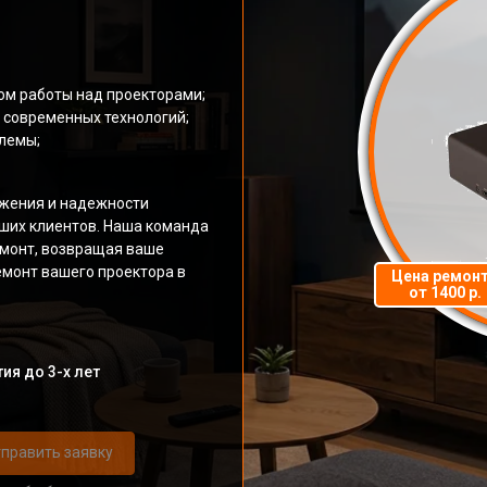
м работы над проекторами;
 современных технологий;
лемы;
жения и надежности
ших клиентов. Наша команда
емонт, возвращая ваше
емонт вашего проектора в
Цена ремон
от 1400 р.
ия до 3-х лет
править заявку