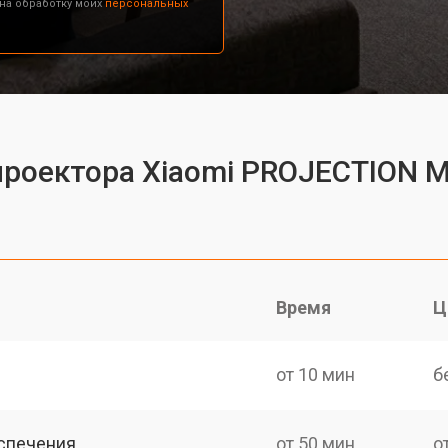
 на обработку моих
персональных
проектора Xiaomi PROJECTION 
Время
Ц
от 10 мин
б
спечения
от 50 мин
о