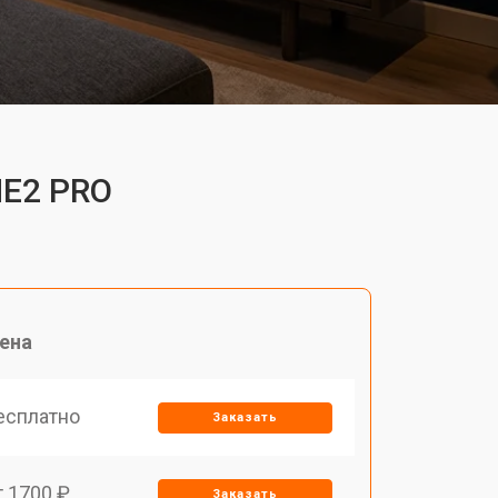
ME2 PRO
ена
есплатно
Заказать
т 1700 ₽
Заказать