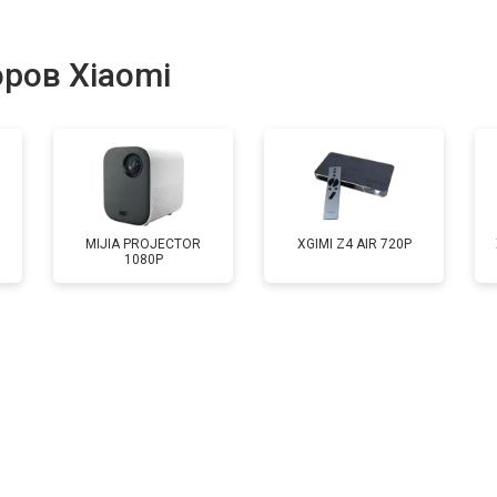
от 60 мин
о
ров Xiaomi
от 50 мин
о
от 70 мин
о
MIJIA PROJECTOR
XGIMI Z4 AIR 720P
1080P
от 50 мин
о