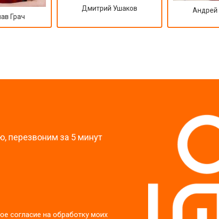
Дмитрий Ушаков
Андрей
ав Грач
?
, перезвоним за 5 минут
ое согласие на обработку моих