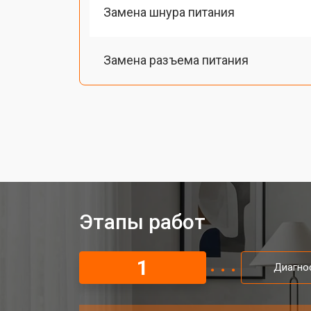
Замена шнура питания
Замена разъема питания
Замена шлейфа матрицы
Замена аудиоразъема
Замена USB порта
Этапы работ
Замена HDMI порта
1
Диагно
Замена модуля Wi-Fi