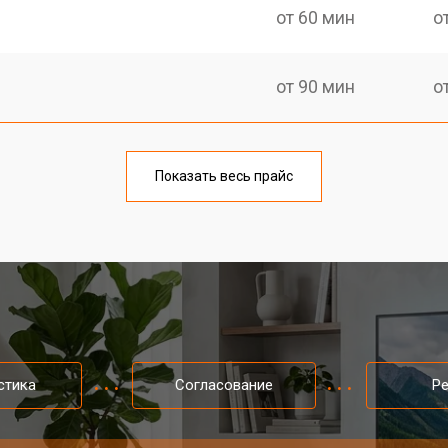
от 60 мин
о
от 90 мин
о
от 70 мин
о
Показать весь прайс
от 80 мин
о
от 50 мин
о
от 80 мин
о
стика
Согласование
Р
от 70 мин
о