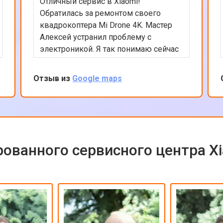
Отличный сервис в Xiaomi!
Обратилась за ремонтом своего
квадрокоптера Mi Drone 4K. Мастер
Алексей устранил проблему с
электроникой. Я так понимаю сейчас
квадрокоптеры часто в сервсиы
прилетают на ремонт и цены на них
Отзыв из
Google maps
взлетели ай-ай. Вообще в сервисе
все было сделано быстро и
качественно, цена оказалась вполне
приемлемой с учетом нынешних цен
на дроны. Рекомендую сервис так
как ремонтируют любую цифровую
ованного сервисного центра X
технику!