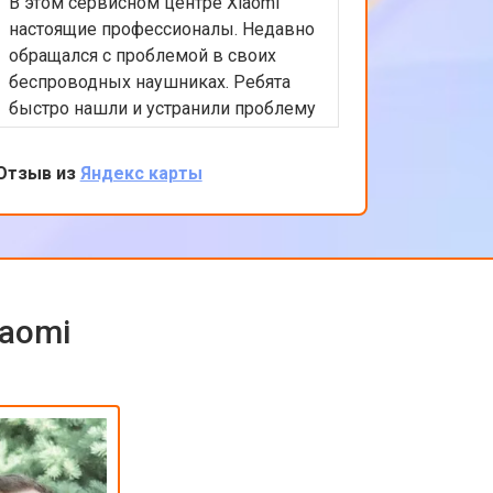
В этом сервисном центре Xiaomi
Приятно
настоящие профессионалы. Недавно
обслужи
обращался с проблемой в своих
Xiaomi.
беспроводных наушниках. Ребята
любые в
быстро нашли и устранили проблему
помочь 
с подключением. Цены адекватные,
решение
обслуживание на высоком уровне.
професс
Отзыв из
Яндекс карты
Отзыв из
клиента
обратить
iaomi