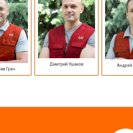
Дмитрий Ушаков
Андрей
ав Грач
?