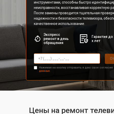
инструментами, способны быстро идентифицир
неисправности, восстанавливая корректную ра
После замены проводится тщательная проверк
надежности и безопасности телевизора, обес
качественное использование.
Экспресс
Гарантия до 
ремонт в день
х лет
обращения
От
Нажимая на кнопку отправить я даю свое согласие
данных.
Цены на ремонт телеви