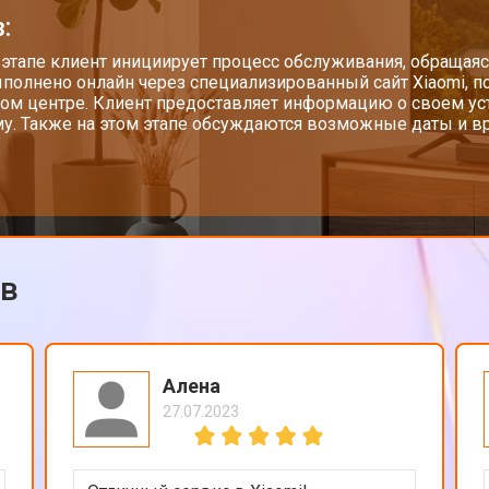
:
от 130 мин
о
 этапе клиент инициирует процесс обслуживания, обращаяс
полнено онлайн через специализированный сайт Xiaomi, п
ом центре. Клиент предоставляет информацию о своем у
у. Также на этом этапе обсуждаются возможные даты и вр
от 60 мин
о
от 100 мин
о
ов
от 90 мин
о
от 110 мин
о
Алена
27.07.2023
и
от 80 мин
о