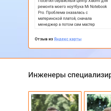
Посетил сервисный центр Xiaomi для
ремонта моего ноутбука Mi Notebook
Pro. Проблема оказалась с
материнской платой, сначала
менеджер а потом сам мастер
подробно объяснили процесс
ремонта. Утром оставил заявку, в
Отзыв из
Яндекс карты
обед курьер приехал и к вечеру
ноутбук был готов-очень быстро.
Впечатлен оперативностью и
качеством ремонта.
Инженеры специализир