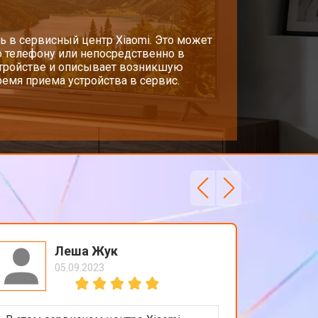
т 5200 ₽
ь в сервисный центр Xiaomi. Это может
Заказать
о телефону или непосредственно в
стройстве и описывает возникшую
емя приема устройства в сервис.
т 3100 ₽
Заказать
т 3700 ₽
Заказать
т 5500 ₽
Заказать
т 3900 ₽
Заказать
Леша Жук
05.09.2023
т 4800 ₽
Заказать