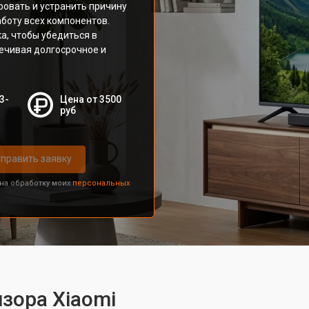
овать и устранить причину
боту всех компонентов.
а, чтобы убедиться в
печивая долгосрочное и
3-
Цена от 3500
руб
править заявку
 на обработку моих
персональных
зора Xiaomi